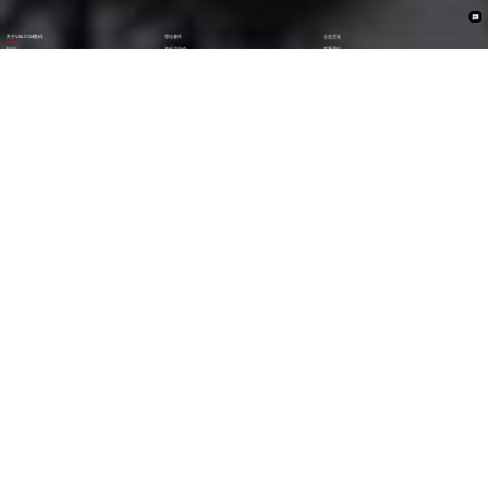
关于V66.COM数码
理论著作
企业文化
ESG
资讯与活动
联系我们
加入我们
1282
6000
+亿
+
全年营收 (2024)
员工数量
2600
30000
+
+
技术人员数量
渠道生态伙伴
300
123
+
第
位
技术生态伙伴
《财富》中国上市公司
500强(2023)
79
38
第
位
第
位
中国民营企业
《财富》最受赞赏
500强(2023)
中国公司
29
AA
第
位
级
福布斯中国
Wind ESG评级
数字经济100强